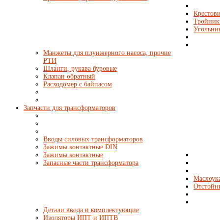
Крестови
Тройник
Угольни
Манжеты для плунжерного насоса, прочие
РТИ
Шланги, рукава буровые
Клапан обратный
Расходомер с байпасом
Запчасти для трансформаторов
Вводы силовых трансформаторов
Зажимы контактные DIN
Зажимы контактные
Запасные части трансформатора
Маслоука
Отстойн
Детали ввода и комплектующие
Изоляторы ИПТ и ИПТВ