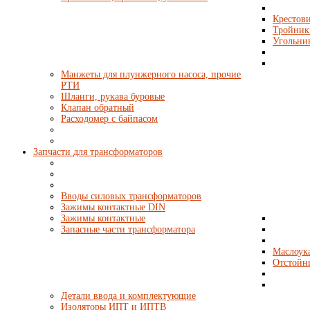
Крестови
Тройник
Угольни
Манжеты для плунжерного насоса, прочие
РТИ
Шланги, рукава буровые
Клапан обратный
Расходомер с байпасом
Запчасти для трансформаторов
Вводы силовых трансформаторов
Зажимы контактные DIN
Зажимы контактные
Запасные части трансформатора
Маслоука
Отстойн
Детали ввода и комплектующие
Изоляторы ИПТ и ИПТВ